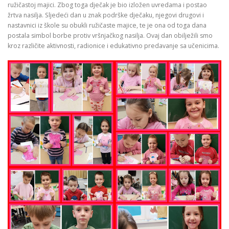
ružičastoj majici. Zbog toga dječak je bio izložen uvredama i postao
žrtva nasilja. Sljedeći dan u znak podrške dječaku, njegovi drugovi i
nastavnici iz škole su obukli ružičaste majice, te je ona od toga dana
postala simbol borbe protiv vršnjačkog nasilja. Ovaj dan obilježili smo
kroz različite aktivnosti, radionice i edukativno predavanje sa učenicima.