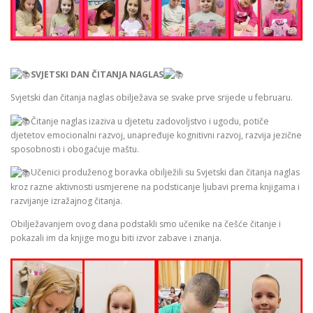
SVJETSKI DAN ČITANJA NAGLAS
Svjetski dan čitanja naglas obilježava se svake prve srijede u februaru.
Čitanje naglas izaziva u djetetu zadovoljstvo i ugodu, potiče
djetetov emocionalni razvoj, unapređuje kognitivni razvoj, razvija jezične
sposobnosti i obogaćuje maštu.
Učenici produženog boravka obilježili su Svjetski dan čitanja naglas
kroz razne aktivnosti usmjerene na podsticanje ljubavi prema knjigama i
razvijanje izražajnog čitanja.
Obilježavanjem ovog dana podstakli smo učenike na češće čitanje i
pokazali im da knjige mogu biti izvor zabave i znanja.