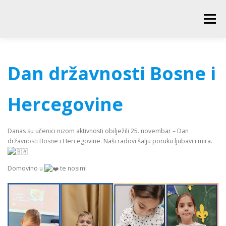
Skip
to
Menu
content
POČETNA
O ŠKOLI
NOVOSTI
UČENICI
Dan državnosti Bosne i
RODITELJI
PEDAGOŠKA SLUŽBA
BIBLIOTEKA
Hercegovine
Danas su učenici nizom aktivnosti obilježili 25. novembar – Dan
PRODUŽENI BORAVAK
državnosti Bosne i Hercegovine. Naši radovi šalju poruku ljubavi i mira.
Domovino u
te nosim!