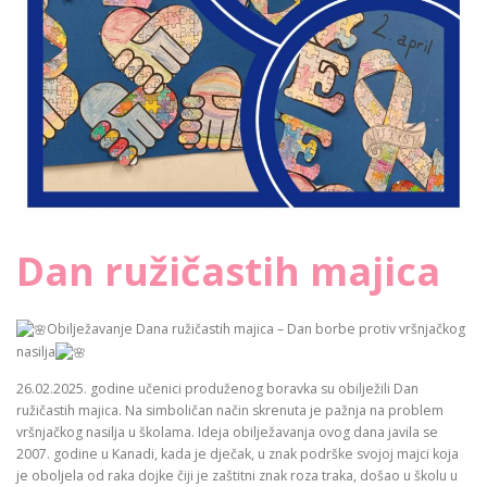
Dan ružičastih majica
Obilježavanje Dana ružičastih majica – Dan borbe protiv vršnjačkog
nasilja
26.02.2025. godine učenici produženog boravka su obilježili Dan
ružičastih majica. Na simboličan način skrenuta je pažnja na problem
vršnjačkog nasilja u školama. Ideja obilježavanja ovog dana javila se
2007. godine u Kanadi, kada je dječak, u znak podrške svojoj majci koja
je oboljela od raka dojke čiji je zaštitni znak roza traka, došao u školu u