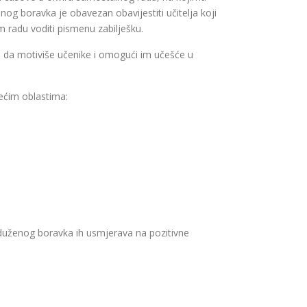
nog boravka je obavezan obavijestiti učitelja koji
 radu voditi pismenu zabilješku.
je da motiviše učenike i omogući im učešće u
dećim oblastima:
roduženog boravka ih usmjerava na pozitivne