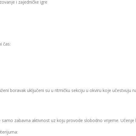
ovanje i zajedničke igre
i čas:
uženi boravak uključeni su u ritmičku sekciju u okviru koje učestvuju
ije samo zabavna aktivnost uz koju provode slobodno vrijeme. Učenje 
iterijuma: