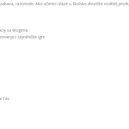
a,zabava, razonode. Ako učenici izlaze u školsko dvorište voditelj pr
ciji sa drugima
ovanje i zajedničke igre
i čas: