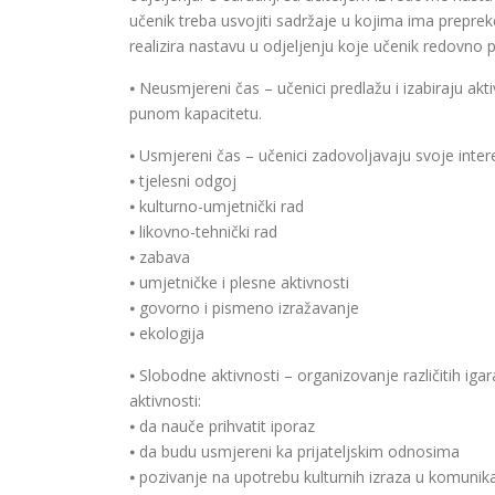
učenik treba usvojiti sadržaje u kojima ima preprek
realizira nastavu u odjeljenju koje učenik redovno
⦁ Neusmjereni čas – učenici predlažu i izabiraju a
punom kapacitetu.
⦁ Usmjereni čas – učenici zadovoljavaju svoje inte
⦁ tjelesni odgoj
⦁ kulturno-umjetnički rad
⦁ likovno-tehnički rad
⦁ zabava
⦁ umjetničke i plesne aktivnosti
⦁ govorno i pismeno izražavanje
⦁ ekologija
⦁ Slobodne aktivnosti – organizovanje različitih ig
aktivnosti:
⦁ da nauče prihvatit iporaz
⦁ da budu usmjereni ka prijateljskim odnosima
⦁ pozivanje na upotrebu kulturnih izraza u komunika