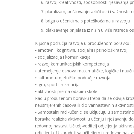
razvoj kreativnosti, sposobnosti rješavanja 
pluralizam, poštovanjerazličitosti i važnosti to
briga o učenicima s poteškoćama u razvoju
olakšavanje prijelaza iz nižih u više razrede
Ključna područja razvoja u produženom boravku :
⦁ emotivni, kognitivni, socijalni i psihološkirazvoj
⦁ socijalizacija i komunikacija
⦁ razvoj komunikacijskih kompetencija
⦁ utemeljenje osnova matematičke, logičke i nauč
⦁ kulturno-umjetničko područje razvoja
⦁ igra, sport i rekreacija
⦁ aktivnosti prema odabiru škole
Rad u produženom boravku treba da se odvija kroz r
neusmjerenih časova ili dio vannastavnih aktivnosti
⦁ Samostalni rad -učenici se uključuju u samostalno
boravka realizira aktivnosti u učenju i rješavanj
redovnoj nastavi. Učitelj-voditelj odjeljenja aktivno
odjeljenju. U saradnji sa učiteljem iz redovne nast