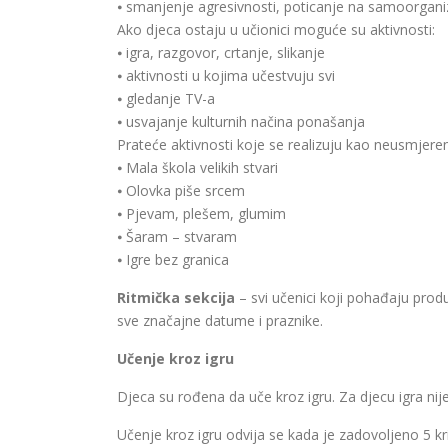
⦁ smanjenje agresivnosti, poticanje na samoorganiz
Ako djeca ostaju u učionici moguće su aktivnosti:
⦁ igra, razgovor, crtanje, slikanje
⦁ aktivnosti u kojima učestvuju svi
⦁ gledanje TV-a
⦁ usvajanje kulturnih načina ponašanja
Prateće aktivnosti koje se realizuju kao neusmjeren
⦁ Mala škola velikih stvari
⦁ Olovka piše srcem
⦁ Pjevam, plešem, glumim
⦁ Šaram – stvaram
⦁ Igre bez granica
Ritmička sekcija
– svi učenici koji pohađaju prod
sve značajne datume i praznike.
Učenje kroz igru
Djeca su rođena da uče kroz igru. Za djecu igra n
Učenje kroz igru odvija se kada je zadovoljeno 5 kr