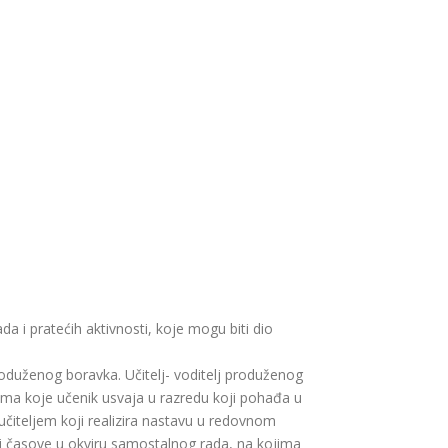
 i pratećih aktivnosti, koje mogu biti dio
produženog boravka. Učitelj- voditelj produženog
ima koje učenik usvaja u razredu koji pohađa u
a učiteljem koji realizira nastavu u redovnom
om i časove u okviru samostalnog rada, na kojima