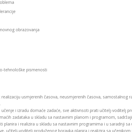
problema
lerancije
 osnovnog obrazovanja
no-tehnološke pismenosti
ealizaciju usmjerenih časova, neusmjerenih časova, samostalnog rada
.
 učenje i izradu domaće zadaće, sve aktivnsoti prati učitelj-voditelj 
u domaćih zadataka u skladu sa nastavnim planom i programom, sadržaj
sti planira i realizira u skladu sa nastavnim programima i u saradnji s
ave, učitelj-voditelj produženog boravka planira i realizira sa učenik