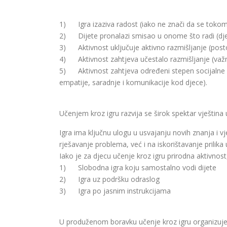
1) Igra izaziva radost (iako ne znači da se tokom i
2) Dijete pronalazi smisao u onome što radi (djec
3) Aktivnost uključuje aktivno razmišljanje (postoji
4) Aktivnost zahtjeva učestalo razmišljanje (važna j
5) Aktivnost zahtjeva određeni stepen socijalne inte
empatije, saradnje i komunikacije kod djece).
Učenjem kroz igru razvija se širok spektar vještina 
Igra ima ključnu ulogu u usvajanju novih znanja i v
rješavanje problema, već i na iskorištavanje prilika u
Iako je za djecu učenje kroz igru prirodna aktivn
1) Slobodna igra koju samostalno vodi dijete
2) Igra uz podršku odraslog
3) Igra po jasnim instrukcijama
U produženom boravku učenje kroz igru organizujem