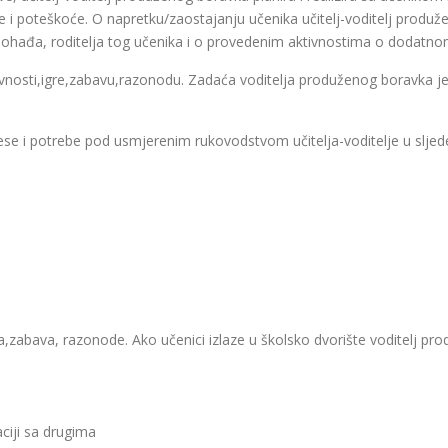
e i poteškoće. O napretku/zaostajanju učenika učitelj-voditelj produže
 pohađa, roditelja tog učenika i o provedenim aktivnostima o dodatnom
ktivnosti,igre,zabavu,razonodu. Zadaća voditelja produženog boravka 
rese i potrebe pod usmjerenim rukovodstvom učitelja-voditelje u slje
ara,zabava, razonode. Ako učenici izlaze u školsko dvorište voditelj p
ciji sa drugima