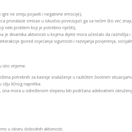
gre ne smiju pojaviti i negativne emocije),
a pronalaze smisao u iskustvu povezujući ga sa nečim što već znaju
 neki problem koji je potrebno riješiti),
e dinamika aktivnosti u kojima dijete mora učestalo da razmišlja i istr
rakcije (pored osjećanja sigurnosti i razvijanja povjerenja, socijalne
u isto vrijeme.
ještina potrebnih za kasnije snalaženje u različitim životnim situaci
 cilju ličnog napretka.
ost, ona mora u određenom stepenu biti podržana adekvatnim okruženje
o u okviru slobodnih aktivnosti.