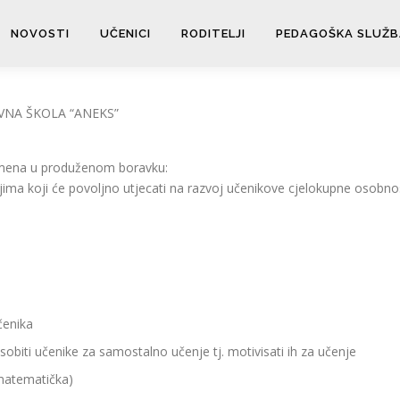
NOVOSTI
UČENICI
RODITELJI
PEDAGOŠKA SLUŽB
NA ŠKOLA “ANEKS”
remena u produženom boravku:
jima koji će povoljno utjecati na razvoj učenikove cjelokupne osobnosti
čenika
sobiti učenike za samostalno učenje tj. motivisati ih za učenje
 matematička)