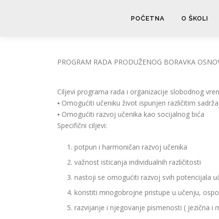
Skip
to
POČETNA
O ŠKOLI
content
PROGRAM RADA PRODUŽENOG BORAVKA OSNOV
Ciljevi programa rada i organizacije slobodnog v
⦁ Omogućiti učeniku život ispunjen različitim sadrža
⦁ Omogućiti razvoj učenika kao socijalnog bića
Specifični ciljevi:
potpun i harmoničan razvoj učenika
važnost isticanja individualnih različitosti
nastoji se omogućiti razvoj svih potencijala u
koristiti mnogobrojne pristupe u učenju, ospo
razvijanje i njegovanje pismenosti ( jezična i