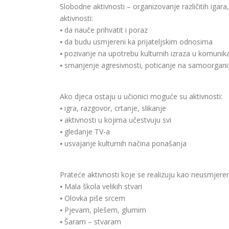
Slobodne aktivnosti – organizovanje različitih igar
aktivnosti:
⦁ da nauče prihvatit i poraz
⦁ da budu usmjereni ka prijateljskim odnosima
⦁ pozivanje na upotrebu kulturnih izraza u komunika
⦁ smanjenje agresivnosti, poticanje na samoorganiz
Ako djeca ostaju u učionici moguće su aktivnosti:
⦁ igra, razgovor, crtanje, slikanje
⦁ aktivnosti u kojima učestvuju svi
⦁ gledanje TV-a
⦁ usvajanje kulturnih načina ponašanja
Prateće aktivnosti koje se realizuju kao neusmjeren
⦁ Mala škola velikih stvari
⦁ Olovka piše srcem
⦁ Pjevam, plešem, glumim
⦁ Šaram – stvaram