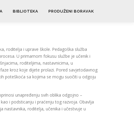
A
BIBLIOTEKA
PRODUŽENI BORAVAK
a, roditelja i uprave škole. Pedagoška služba
rocesa. U primarnom fokusu službe je učenik i
šnjacima, roditeljima, nastavnicima, u
 faze kroz koje dijete prolazi. Pored savjetodavnog
čitih poteškoća sa kojima se mogu suočiti u odgoju
oprinosi unapređenju svih oblika odgojno –
kao i podsticanju i praćenju tog razvoja. Obavlja
 nastavnika, roditelja, učenika i učestvuje u