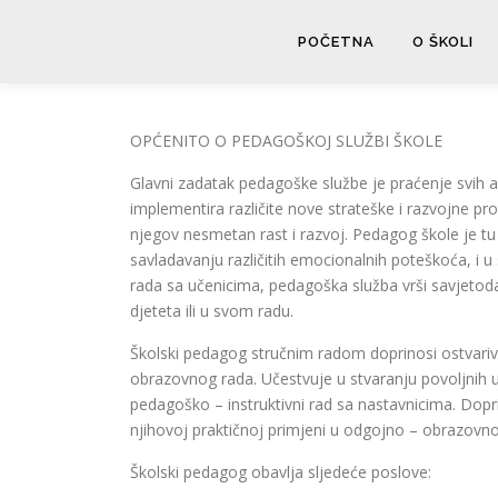
Skip
to
POČETNA
O ŠKOLI
content
OPĆENITO O PEDAGOŠKOJ SLUŽBI ŠKOLE
Glavni zadatak pedagoške službe je praćenje svih ak
implementira različite nove strateške i razvojne
njegov nesmetan rast i razvoj. Pedagog škole je tu
savladavanju različitih emocionalnih poteškoća, i 
rada sa učenicima, pedagoška služba vrši savjetodav
djeteta ili u svom radu.
Školski pedagog stručnim radom doprinosi ostvariv
obrazovnog rada. Učestvuje u stvaranju povoljnih us
pedagoško – instruktivni rad sa nastavnicima. Dopri
njihovoj praktičnoj primjeni u odgojno – obrazovn
Školski pedagog obavlja sljedeće poslove: