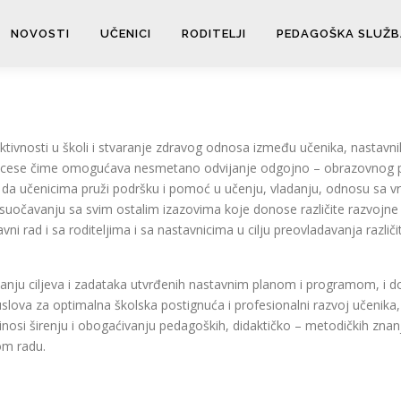
NOVOSTI
UČENICI
RODITELJI
PEDAGOŠKA SLUŽB
tivnosti u školi i stvaranje zdravog odnosa između učenika, nastavnik
 procese čime omogućava nesmetano odvijanje odgojno – obrazovnog p
 da učenicima pruži podršku i pomoć u učenju, vladanju, odnosu sa vr
u suočavanju sa svim ostalim izazovima koje donose različite razvojne
ni rad i sa roditeljima i sa nastavnicima u cilju preovladavanja razli
anju ciljeva i zadataka utvrđenih nastavnim planom i programom, i d
lova za optimalna školska postignuća i profesionalni razvoj učenika, 
nosi širenju i obogaćivanju pedagoških, didaktičko – metodičkih znanja
om radu.