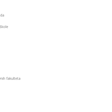
ada
 škole
nih fakulteta