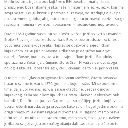
Među jezicima triju naroda koji žive u BiH poseban značaj danas
pripisujemo bosanskome jeziku, našem maternjem jeziku, jeziku koji ima
svoju bogatu i dugu historiju postojanja i razvoja, od srednjeg vijeka pa
do savremenog doba, ali ga isto tako mnogi nisu priznavali, nazivali su ga
različitim imenima – svim osim bosanskim – neosnovano, nepravedno.
Davne 1850.godine sastali su se u Beču uvaženi jezikoslovci iz Hrvatske,
Srbije i Slovenije, bez predstavnika iz Bosne, bez predstavnika iz reda
govornika bosanskoga jezika. Napraviše dogovor o zajedničkom
književnom jeziku Južnih Slavena. Odlučeno je da “južno narječje” ,
narječje Bosne, bude osnovica tom zajedničkom jeziku. Paradoks
sporazuma u Beču nije u činjenici što su Srbi i Hrvati za osnovu svoga
novog jezika uzeli bosanski jezik, već u činjenici da to nisu jasno kazali.
O tome jasno i glasno progovara fra Antun Knežević, čuveni bosanski
fratar, u svome tekstu iz 1870. godine, u kojem kaže: ”Mi se ponosimo
time, da je upravo naš jezik, a iz naše otadžbine, uzet za osnovu
književnog jezika naših komšija Srba i Hrvata. Glasoviti jezikoslovci Vuk
Karadžić, Daničić, pa Ljudevit Gaj prenijeli su naš lijepi jezik u književnost
obaju rečenih naroda, te ga prozvaše kako su oni hotjeli jedni srpskim, a
drugi hrvatskim, a o nama nigdje ni spomena. Mi sigurno imamo prava
dičiti se… Ali mi nikako ne razumijemo, zašto naziv, što su ga oni našem
jeziku po svojoj volji, a bez našeg pitanja dali, sada nama po što po to