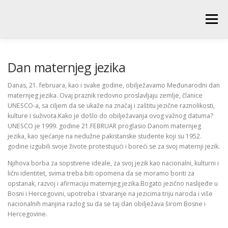
Skip
to
Menu
content
POČETNA
O ŠKOLI
NOVOSTI
UČENICI
Dan maternjeg jezika
Danas, 21. februara, kao i svake godine, obilježavamo Međunarodni dan
maternjeg jezika. Ovaj praznik redovno proslavljaju zemlje, članice
RODITELJI
PEDAGOŠKA SLUŽBA
BIBLIOTEKA
UNESCO-a, sa ciljem da se ukaže na značaj i zaštitu jezične raznolikosti,
kulture i suživota.Kako je došlo do obilježavanja ovog važnog datuma?
UNESCO je 1999. godine 21.FEBRUAR proglasio Danom maternjeg
PRODUŽENI BORAVAK
jezika, kao sjećanje na nedužne pakistanske studente koji su 1952.
godine izgubili svoje živote protestujući i boreći se za svoj maternji jezik.
Njihova borba za sopstvene ideale, za svoj jezik kao nacionalni, kulturni i
lični identitet, svima treba biti opomena da se moramo boriti za
opstanak, razvoj i afirmaciju maternjeg jezika.Bogato jezično naslijeđe u
Bosni i Hercegovini, upotreba i stvaranje na jezicima triju naroda i više
nacionalnih manjina razlog su da se taj dan obilježava širom Bosne i
Hercegovine.