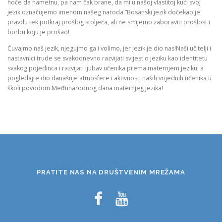
hoće da nametnu, pa nam čak brane, da mi u našoj vlastitoj kući svoj
jezik označujemo imenom našeg naroda.”Bosanski jezik dočekao je
pravdu tek potkraj prošlog stoljeća, ali ne smijemo zaboraviti prošlost i
borbu koju je prošao!
Čuvajmo naš jezik, njegujmo ga i volimo, jer jezik je dio nas!Naši učitelji i
nastavnici trude se svakodnevno razvijati svijest o jeziku kao identitetu
svakog pojedinca i razvijati ljubav učenika prema maternjem jeziku, a
pogledajte dio današnje atmosfere i aktivnosti naših vrijednih učenika u
školi povodom Međunarodnog dana maternjeg jezika!
PRATITE NAS NA DRUŠTVENIM MREŽAMA