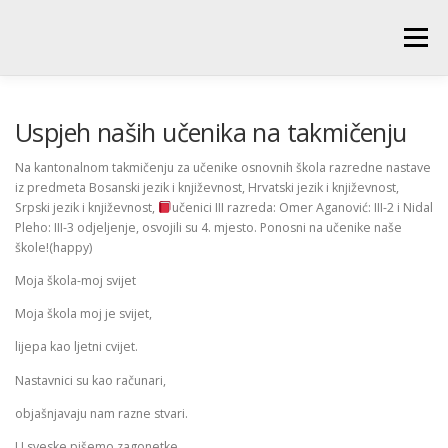
Skip
to
Menu
content
POČETNA
O ŠKOLI
NOVOSTI
UČENICI
Uspjeh naših učenika na takmičenju
Na kantonalnom takmičenju za učenike osnovnih škola razredne nastave
iz predmeta Bosanski jezik i književnost, Hrvatski jezik i književnost,
RODITELJI
PEDAGOŠKA SLUŽBA
BIBLIOTEKA
Srpski jezik i književnost,
učenici III razreda: Omer Aganović: III-2 i Nidal
Pleho: III-3 odjeljenje, osvojili su 4. mjesto. Ponosni na učenike naše
škole!(happy)
PRODUŽENI BORAVAK
Moja škola-moj svijet
Moja škola moj je svijet,
lijepa kao ljetni cvijet.
Nastavnici su kao računari,
objašnjavaju nam razne stvari.
U sveske pišemo zagonetke,