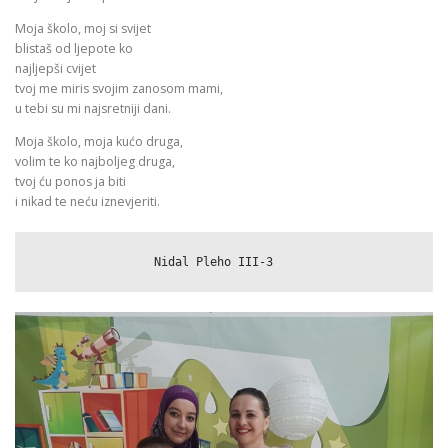
Moja školo, moj si svijet
blistaš od ljepote ko
najljepši cvijet
tvoj me miris svojim zanosom mami,
u tebi su mi najsretniji dani.
Moja školo, moja kućo druga,
volim te ko najboljeg druga,
tvoj ću ponos ja biti
i nikad te neću iznevjeriti.