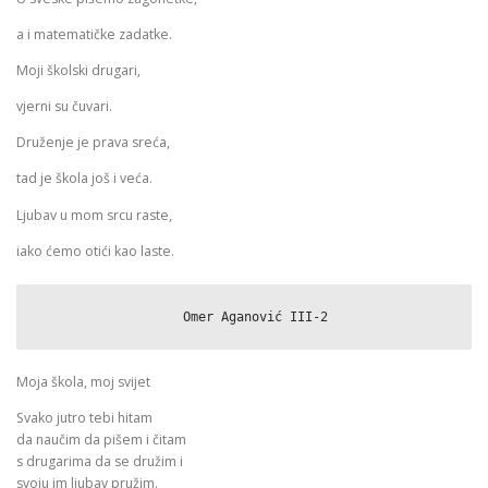
a i matematičke zadatke.
Moji školski drugari,
vjerni su čuvari.
Druženje je prava sreća,
tad je škola još i veća.
Ljubav u mom srcu raste,
iako ćemo otići kao laste.
                   Omer Aganović III-2
Moja škola, moj svijet
Svako jutro tebi hitam
da naučim da pišem i čitam
s drugarima da se družim i
svoju im ljubav pružim.