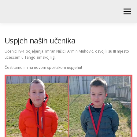
Skip
to
Menu
content
POČETNA
O ŠKOLI
NOVOSTI
UČENICI
Uspjeh naših učenika
Učenici IV-1 odjeljenja, Imran Nišić i Armin Muhović, osvojili su III mjesto
učešćem u Tango zimskoj ligi.
RODITELJI
PEDAGOŠKA SLUŽBA
BIBLIOTEKA
Čestitamo im na novom sportskom uspjehu!
PRODUŽENI BORAVAK