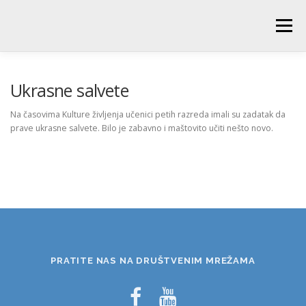
Skip
to
Menu
content
POČETNA
O ŠKOLI
NOVOSTI
UČENICI
Ukrasne salvete
Na časovima Kulture življenja učenici petih razreda imali su zadatak da
prave ukrasne salvete. Bilo je zabavno i maštovito učiti nešto novo.
RODITELJI
PEDAGOŠKA SLUŽBA
BIBLIOTEKA
PRODUŽENI BORAVAK
PRATITE NAS NA DRUŠTVENIM MREŽAMA