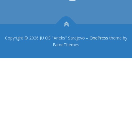
Copyright © 2026 JU OŠ "Aneks" Sarajevo
–
OnePress
theme by
FameThemes