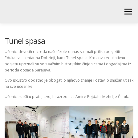
Skip
to
Menu
content
POČETNA
O ŠKOLI
NOVOSTI
UČENICI
Tunel spasa
Učenici devetih razreda naše škole danas su imali priliku posjetiti
Edukativni centar na Dobrinji, kao i Tunel spasa. Kroz ovu edukativnu
RODITELJI
PEDAGOŠKA SLUŽBA
BIBLIOTEKA
posjetu upoznali su se s važnim historijskim činjenicama i događajima iz
perioda opsade Sarajeva.
Ovo iskustvo dodatno je obogatilo njihovo znanje i ostavilo snažan utisak
PRODUŽENI BORAVAK
na sve učesnike.
Učenici su išli u pratnji svojih razrednica Amire Pejdah i Mehdije Ćutuk.