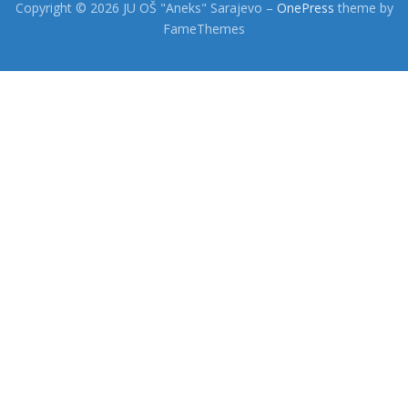
Copyright © 2026 JU OŠ "Aneks" Sarajevo
–
OnePress
theme by
FameThemes