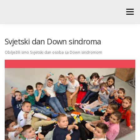
Skip
to
Menu
content
POČETNA
O ŠKOLI
NOVOSTI
UČENICI
Svjetski dan Down sindroma
Obilježili smo Svjetski dan osoba sa Down sindromom
RODITELJI
PEDAGOŠKA SLUŽBA
BIBLIOTEKA
PRODUŽENI BORAVAK