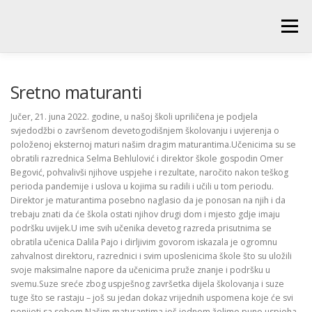
Skip
to
Menu
content
POČETNA
O ŠKOLI
NOVOSTI
UČENICI
Sretno maturanti
Jučer, 21. juna 2022. godine, u našoj školi upriličena je podjela
svjedodžbi o završenom devetogodišnjem školovanju i uvjerenja o
RODITELJI
PEDAGOŠKA SLUŽBA
BIBLIOTEKA
položenoj eksternoj maturi našim dragim maturantima.Učenicima su se
obratili razrednica Selma Behlulović i direktor škole gospodin Omer
Begović, pohvalivši njihove uspjehe i rezultate, naročito nakon teškog
PRODUŽENI BORAVAK
perioda pandemije i uslova u kojima su radili i učili u tom periodu.
Direktor je maturantima posebno naglasio da je ponosan na njih i da
trebaju znati da će škola ostati njihov drugi dom i mjesto gdje imaju
podršku uvijek.U ime svih učenika devetog razreda prisutnima se
obratila učenica Dalila Pajo i dirljivim govorom iskazala je ogromnu
zahvalnost direktoru, razrednici i svim uposlenicima škole što su uložili
svoje maksimalne napore da učenicima pruže znanje i podršku u
svemu.Suze sreće zbog uspješnog završetka dijela školovanja i suze
tuge što se rastaju – još su jedan dokaz vrijednih uspomena koje će svi
ponijeti sa sobom.Našim maturantima još jednom želimo puno uspjeha