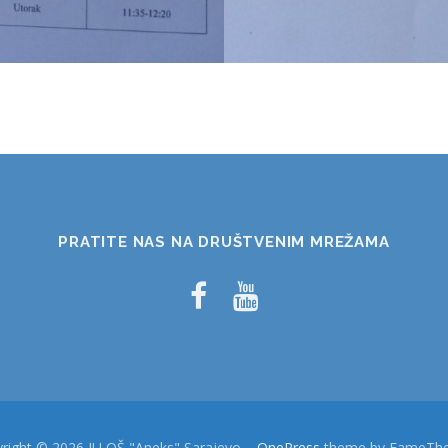
PRATITE NAS NA DRUŠTVENIM MREŽAMA
right © 2026 JU OŠ "Aneks" Sarajevo
–
OnePress
theme by FameTh