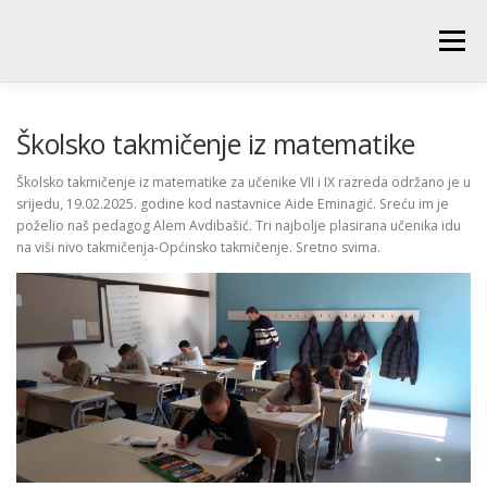
Skip
to
Menu
content
POČETNA
O ŠKOLI
NOVOSTI
UČENICI
Školsko takmičenje iz matematike
Školsko takmičenje iz matematike za učenike VII i IX razreda održano je u
srijedu, 19.02.2025. godine kod nastavnice Aide Eminagić. Sreću im je
RODITELJI
PEDAGOŠKA SLUŽBA
BIBLIOTEKA
poželio naš pedagog Alem Avdibašić. Tri najbolje plasirana učenika idu
na viši nivo takmičenja-Općinsko takmičenje. Sretno svima.
PRODUŽENI BORAVAK