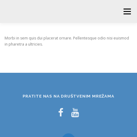
Skip
to
Menu
content
POČETNA
O ŠKOLI
NOVOSTI
UČENICI
Morbi in sem quis dui placerat ornare. Pellentesque odio nisi euismod
in pharetra a ultricies.
RODITELJI
PEDAGOŠKA SLUŽBA
BIBLIOTEKA
PRODUŽENI BORAVAK
PRATITE NAS NA DRUŠTVENIM MREŽAMA