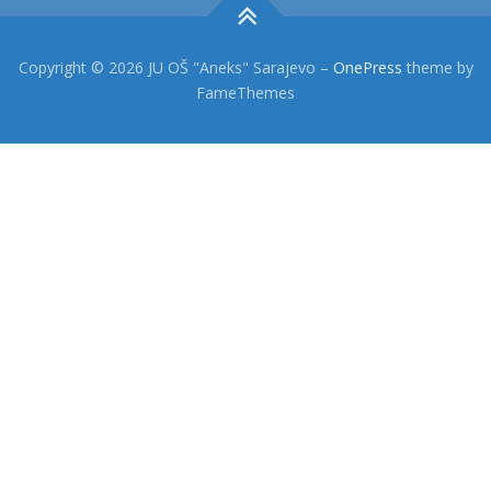
Copyright © 2026 JU OŠ "Aneks" Sarajevo
–
OnePress
theme by
FameThemes