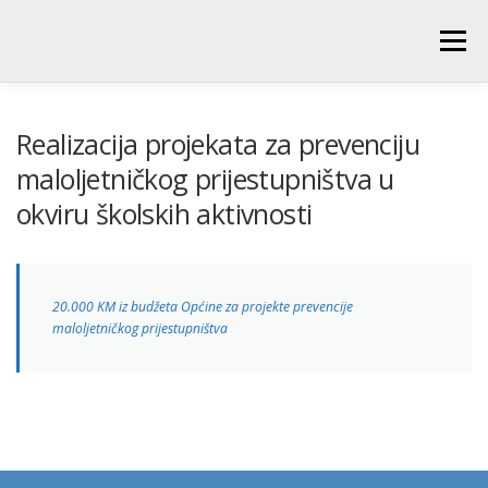
Skip
to
Menu
content
POČETNA
O ŠKOLI
NOVOSTI
UČENICI
Realizacija projekata za prevenciju
maloljetničkog prijestupništva u
okviru školskih aktivnosti
RODITELJI
PEDAGOŠKA SLUŽBA
BIBLIOTEKA
PRODUŽENI BORAVAK
20.000 KM iz budžeta Općine za projekte prevencije
maloljetničkog prijestupništva