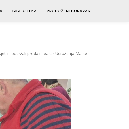
A
BIBLIOTEKA
PRODUŽENI BORAVAK
jetili i podržali prodajni bazar Udruženja Majke