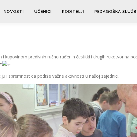
NOVOSTI
UČENICI
RODITELJI
PEDAGOŠKA SLUŽB
m i kupovinom predivnih ručno rađenih čestitki i drugih rukotvorina pos
ju i spremnost da podrže važne aktivnosti u našoj zajednici.