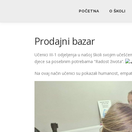
Skip
to
POČETNA
O ŠKOLI
content
Prodajni bazar
Učenici III-1 odjeljenja u našoj školi svojim učešće
djece sa posebnim potrebama “Radost života”.
Na ovaj način učenici su pokazali humanost, empati