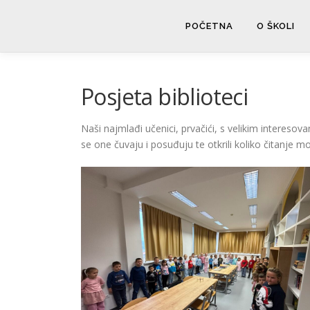
Skip
to
POČETNA
O ŠKOLI
content
Posjeta biblioteci
Naši najmlađi učenici, prvačići, s velikim interesov
se one čuvaju i posuđuju te otkrili koliko čitanje