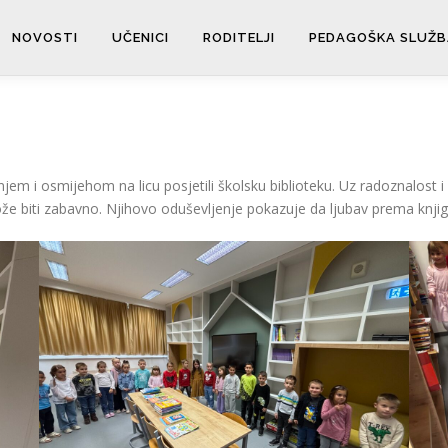
NOVOSTI
UČENICI
RODITELJI
PEDAGOŠKA SLUŽB
anjem i osmijehom na licu posjetili školsku biblioteku. Uz radoznalost 
 može biti zabavno. Njihovo oduševljenje pokazuje da ljubav prema knj