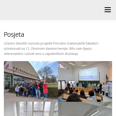
Skip
to
Menu
content
POČETNA
O ŠKOLI
NOVOSTI
UČENICI
Posjeta
Učenici devetih razreda posjetili Prirodno matematički fakultet i
učestvovali na 12. Otvornim danima hemije. Bilo nam lijepo,
RODITELJI
PEDAGOŠKA SLUŽBA
BIBLIOTEKA
interesantno i uživali smo u zajedničkom druženju.
PRODUŽENI BORAVAK