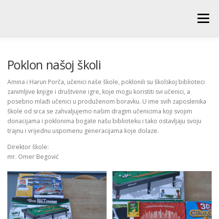
Skip
to
Menu
content
POČETNA
O ŠKOLI
NOVOSTI
UČENICI
Poklon našoj školi
Amina i Harun Porča, učenici naše škole, poklonili su školskoj biblioteci
zanimljive knjige i društvene igre, koje mogu koristiti svi učenici, a
RODITELJI
PEDAGOŠKA SLUŽBA
BIBLIOTEKA
posebno mlađi učenici u produženom boravku. U ime svih zaposlenika
škole od srca se zahvaljujemo našim dragim učenicima koji svojim
donacijama i poklonima bogate našu biblioteku i tako ostavljaju svoju
PRODUŽENI BORAVAK
trajnu i vrijednu uspomenu generacijama koje dolaze.
Direktor škole:
mr. Omer Begović