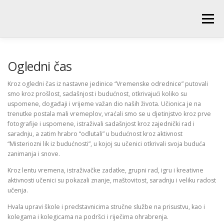
Skip
to
Menu
content
POČETNA
O ŠKOLI
NOVOSTI
UČENICI
Ogledni čas
Kroz ogledni čas iz nastavne jedinice “Vremenske odrednice” putovali
smo kroz prošlost, sadašnjost i budućnost, otkrivajući koliko su
RODITELJI
PEDAGOŠKA SLUŽBA
BIBLIOTEKA
uspomene, događaji i vrijeme važan dio naših života. Učionica je na
trenutke postala mali vremeplov, vraćali smo se u djetinjstvo kroz prve
fotografije i uspomene, istraživali sadašnjost kroz zajednički rad i
PRODUŽENI BORAVAK
saradnju, a zatim hrabro “odlutali” u budućnost kroz aktivnost
“Misteriozni lik iz budućnosti”, u kojoj su učenici otkrivali svoja buduća
zanimanja i snove.
Kroz lentu vremena, istraživačke zadatke, grupni rad, igru i kreativne
aktivnosti učenici su pokazali znanje, maštovitost, saradnju i veliku radost
učenja.
Hvala upravi škole i predstavnicima stručne službe na prisustvu, kao i
kolegama i kolegicama na podršci i riječima ohrabrenja.