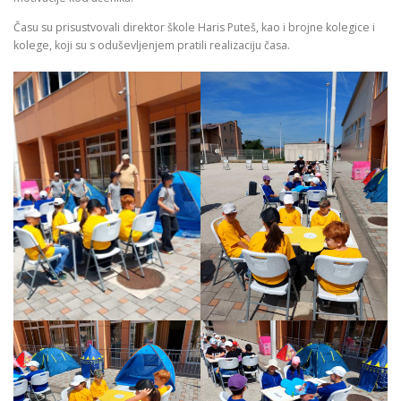
Času su prisustvovali direktor škole Haris Puteš, kao i brojne kolegice i
kolege, koji su s oduševljenjem pratili realizaciju časa.