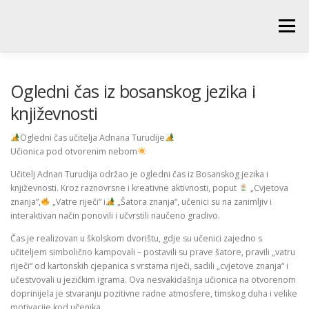
Skip
to
Menu
content
POČETNA
O ŠKOLI
NOVOSTI
UČENICI
Ogledni čas iz bosanskog jezika i
književnosti
RODITELJI
PEDAGOŠKA SLUŽBA
BIBLIOTEKA
Ogledni čas učitelja Adnana Turudije
Učionica pod otvorenim nebom
Učitelj Adnan Turudija održao je ogledni čas iz Bosanskog jezika i
PRODUŽENI BORAVAK
književnosti. Kroz raznovrsne i kreativne aktivnosti, poput
„Cvjetova
znanja“,
„Vatre riječi“ i
„Šatora znanja“, učenici su na zanimljiv i
interaktivan način ponovili i učvrstili naučeno gradivo.
Čas je realizovan u školskom dvorištu, gdje su učenici zajedno s
učiteljem simbolično kampovali – postavili su prave šatore, pravili „vatru
riječi“ od kartonskih cjepanica s vrstama riječi, sadili „cvjetove znanja“ i
učestvovali u jezičkim igrama. Ova nesvakidašnja učionica na otvorenom
doprinijela je stvaranju pozitivne radne atmosfere, timskog duha i velike
motivacije kod učenika.