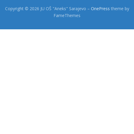
Copyright © 2026 JU OŠ "Aneks" Sarajevo
–
OnePress
theme by
FameThemes