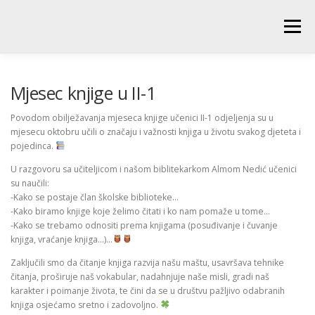
Skip
to
Menu
content
POČETNA
O ŠKOLI
NOVOSTI
UČENICI
Mjesec knjige u II-1
Povodom obilježavanja mjeseca knjige učenici II-1 odjeljenja su u
mjesecu oktobru učili o značaju i važnosti knjiga u životu svakog djeteta i
RODITELJI
PEDAGOŠKA SLUŽBA
BIBLIOTEKA
pojedinca.
U razgovoru sa učiteljicom i našom biblitekarkom Almom Nedić učenici
su naučili:
PRODUŽENI BORAVAK
-Kako se postaje član školske biblioteke…
-Kako biramo knjige koje želimo čitati i ko nam pomaže u tome…
-Kako se trebamo odnositi prema knjigama (posuđivanje i čuvanje
knjiga, vraćanje knjiga…)…
Zaključili smo da čitanje knjiga razvija našu maštu, usavršava tehnike
čitanja, proširuje naš vokabular, nadahnjuje naše misli, gradi naš
karakter i poimanje života, te čini da se u društvu pažljivo odabranih
knjiga osjećamo sretno i zadovoljno.