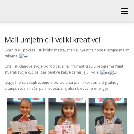
Skip
to
Menu
content
POČETNA
O ŠKOLI
NOVOSTI
UČENICI
Mali umjetnici i veliki kreativci
Učenici I-1 pokazali su koliko mašte, znanja i vještina nose u svojim malim
rukama.
RODITELJI
PEDAGOŠKA SLUŽBA
BIBLIOTEKA
Crtali su članove svoje porodice, a na informatici su u programu Paint
stvarali svoje kućice, baš onakve kakve zamišljaju i vole.
PRODUŽENI BORAVAK
Uspješno su spojili učenje o porodici sa prvim koracima digitalnog
crtanja, i to na način pun radosti, smijeha i kreativne energije.