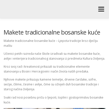
Skip
to
Menu
content
POČETNA
O ŠKOLI
NOVOSTI
UČENICI
Makete tradicionalne bosanske kuće
Makete tradicionalne bosanske kuće – Ljepota tradicije kroz dječiju
maštu
RODITELJI
PEDAGOŠKA SLUŽBA
BIBLIOTEKA
Učenici petih razreda naše škole izrađivali su makete bosanske kuće,
avlije i enterijera tradicionalnog stanovanja iz predmeta Kultura življenja.
PRODUŽENI BORAVAK
Kroz svoj rad i kreativnost prikazali su tradicionalne elemente
stanovanja u Bosni i Hercegovini i način života naših predaka.
Njihove makete prikazuju kamene temelje, drvene čardake, sofre,
sećije, čilime, česme i avlije, čime su oživjeli duh bosanske tradicije i
starog načina življenja.
Svaki rad nosi posebnu priču o ljepoti, toplini i gostoprimstvu bosanske
kuće.