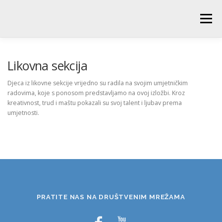
Skip
to
Menu
content
POČETNA
O ŠKOLI
NOVOSTI
UČENICI
Likovna sekcija
Djeca iz likovne sekcije vrijedno su radila na svojim umjetničkim
radovima, koje s ponosom predstavljamo na ovoj izložbi. Kroz
RODITELJI
PEDAGOŠKA SLUŽBA
BIBLIOTEKA
kreativnost, trud i maštu pokazali su svoj talent i ljubav prema
umjetnosti.
PRODUŽENI BORAVAK
PRATITE NAS NA DRUŠTVENIM MREŽAMA