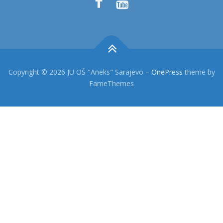
Copyright © 2026 JU OŠ "Aneks" Sarajevo
–
OnePress
theme by
FameThemes