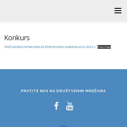
Skip
to
Menu
content
POČETNA
O ŠKOLI
NOVOSTI
UČENICI
Konkurs
TEKST-JAVNOG-KONKURSA-ZA-PORODILJSKO-ZAMJENA-2022-2023-1
Download
RODITELJI
PEDAGOŠKA SLUŽBA
BIBLIOTEKA
PRODUŽENI BORAVAK
PRATITE NAS NA DRUŠTVENIM MREŽAMA