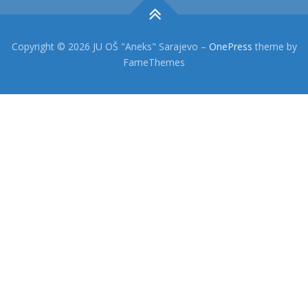
Copyright © 2026 JU OŠ "Aneks" Sarajevo
–
OnePress
theme by
FameThemes