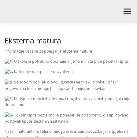
Skip
to
Menu
content
POČETNA
O ŠKOLI
NOVOSTI
UČENICI
Eksterna matura
Informacije vezane za polaganje eksterne mature:
RODITELJI
PEDAGOŠKA SLUŽBA
BIBLIOTEKA
U školu je potrebno doći najmanje 15 minuta prije početka ispita.
Kašnjenje na ispit nije dozvoljeno.
PRODUŽENI BORAVAK
Sa sobom ponijeti olovku, gumicu i hemijsku olovku. Konačni
odgovori na testu moraju biti napisani hemijskom olovkom.
Korištenje mobilnih telefona i drugih nedozvoljenih pomagala nije
dozvoljeno.
Tokom ispita potrebno je ponašati se odgovorno, disciplinovano i
poštovati upute dežurnih nastavnika.
Našim maturantima želimo mnogo sreće, samopouzdanja i uspjeha na