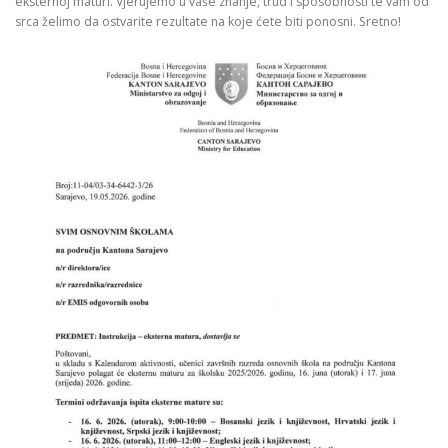
eksternoj maturi. Vjerujemo u vaše znanje, trud i sposobnosti te vam od
srca želimo da ostvarite rezultate na koje ćete biti ponosni. Sretno!