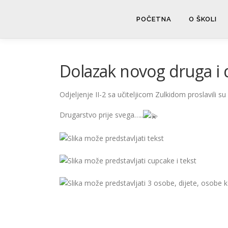
Skip
to
POČETNA
O ŠKOLI
content
Dolazak novog druga i 
Odjeljenje II-2 sa učiteljicom Zulkidom proslavili 
Drugarstvo prije svega…..