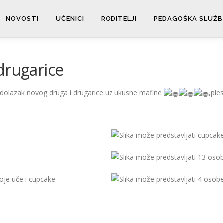
NOVOSTI
UČENICI
RODITELJI
PEDAGOŠKA SLUŽB
drugarice
su dolazak novog druga i drugarice uz ukusne mafine
,ple