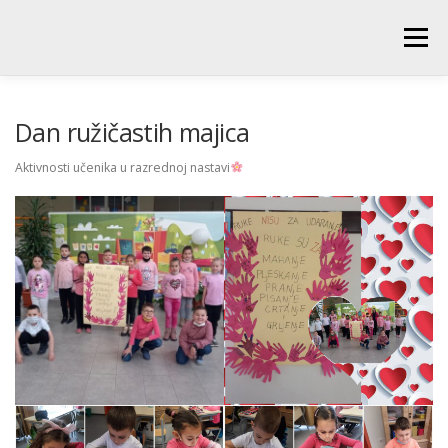
Skip
to
Menu
content
POČETNA
O ŠKOLI
NOVOSTI
UČENICI
Dan ružičastih majica
Aktivnosti učenika u razrednoj nastavi
RODITELJI
PEDAGOŠKA SLUŽBA
BIBLIOTEKA
PRODUŽENI BORAVAK