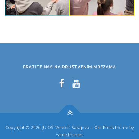
PRATITE NAS NA DRUŠTVENIM MREŽAMA
Copyright © 2026 JU OŠ "Aneks" Sarajevo
–
OnePress
theme by
FameThemes