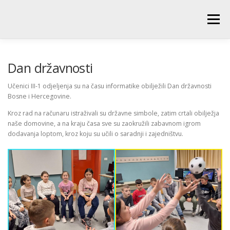
Skip
to
Menu
content
POČETNA
O ŠKOLI
NOVOSTI
UČENICI
Dan državnosti
Učenici III-1 odjeljenja su na času informatike obilježili Dan državnosti
Bosne i Hercegovine.
RODITELJI
PEDAGOŠKA SLUŽBA
BIBLIOTEKA
Kroz rad na računaru istraživali su državne simbole, zatim crtali obilježja
naše domovine, a na kraju časa sve su zaokružili zabavnom igrom
dodavanja loptom, kroz koju su učili o saradnji i zajedništvu.
PRODUŽENI BORAVAK