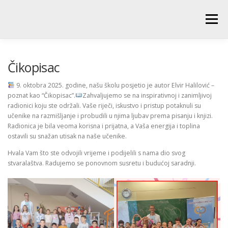
Skip
to
Menu
content
POČETNA
O ŠKOLI
NOVOSTI
UČENICI
Čikopisac
9. oktobra 2025. godine, našu školu posjetio je autor Elvir Halilović –
poznat kao “Čikopisac”.
Zahvaljujemo se na inspirativnoj i zanimljivoj
RODITELJI
PEDAGOŠKA SLUŽBA
BIBLIOTEKA
radionici koju ste održali. Vaše riječi, iskustvo i pristup potaknuli su
učenike na razmišljanje i probudili u njima ljubav prema pisanju i knjizi.
Radionica je bila veoma korisna i prijatna, a Vaša energija i toplina
PRODUŽENI BORAVAK
ostavili su snažan utisak na naše učenike.
Hvala Vam što ste odvojili vrijeme i podijelili s nama dio svog
stvaralaštva. Radujemo se ponovnom susretu i budućoj saradnji.