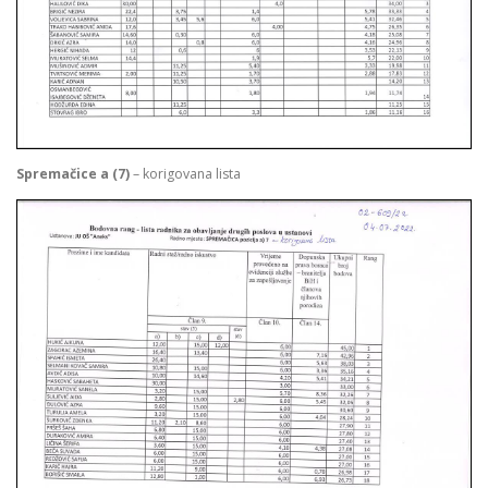
Spremačice a (7)
– korigovana lista