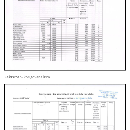
Sekretar
– korigovana lista