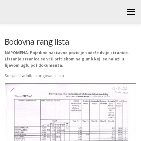
Skip
to
Menu
content
POČETNA
O ŠKOLI
NOVOSTI
UČENICI
Bodovna rang lista
NAPOMENA: Pojedine nastavne pozicije sadrže dvije stranice.
Listanje stranica se vrši pritiskom na gumb koji se nalazi u
RODITELJI
PEDAGOŠKA SLUŽBA
BIBLIOTEKA
lijevom uglu pdf dokumenta.
Socijalni radnik – korigovana lista
PRODUŽENI BORAVAK