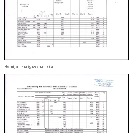
Hemija
–
korigovana lista