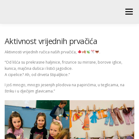
Skip
to
Menu
content
POČETNA
O ŠKOLI
NOVOSTI
UČENICI
Aktivnost vrijednih prvačića
Aktivnosti vrijednih ručica naših prvačića,
.
RODITELJI
PEDAGOŠKA SLUŽBA
BIBLIOTEKA
“Od lišća su prekrasne haljinice, frizurice su mirisne, borove iglice,
kunica, majčina dušica i listići jagodice.
A cipelice? Ah, od drveta štipaljkice.”
PRODUŽENI BORAVAK
I još mnogo, mnogo jesenjih plodova na papirićima, u teglicama, na
štriku i u dječijim glavicama.”