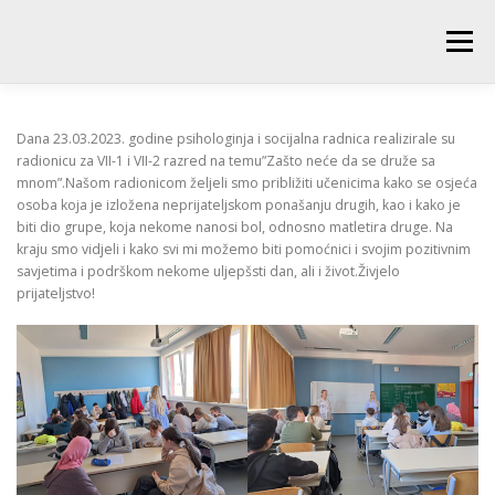
Skip
to
Menu
content
POČETNA
O ŠKOLI
NOVOSTI
UČENICI
Dana 23.03.2023. godine psihologinja i socijalna radnica realizirale su
radionicu za VII-1 i VII-2 razred na temu”Zašto neće da se druže sa
mnom”.Našom radionicom željeli smo približiti učenicima kako se osjeća
osoba koja je izložena neprijateljskom ponašanju drugih, kao i kako je
RODITELJI
PEDAGOŠKA SLUŽBA
BIBLIOTEKA
biti dio grupe, koja nekome nanosi bol, odnosno matletira druge. Na
kraju smo vidjeli i kako svi mi možemo biti pomoćnici i svojim pozitivnim
savjetima i podrškom nekome uljepšsti dan, ali i život.Živjelo
PRODUŽENI BORAVAK
prijateljstvo!