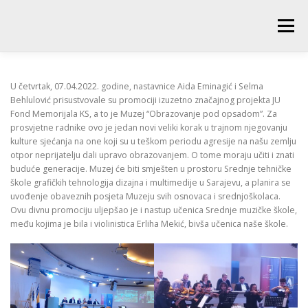
Skip
to
Menu
content
POČETNA
O ŠKOLI
NOVOSTI
UČENICI
U četvrtak, 07.04.2022. godine, nastavnice Aida Eminagić i Selma
Behlulović prisustvovale su promociji izuzetno značajnog projekta JU
Fond Memorijala KS, a to je Muzej “Obrazovanje pod opsadom”. Za
prosvjetne radnike ovo je jedan novi veliki korak u trajnom njegovanju
RODITELJI
PEDAGOŠKA SLUŽBA
BIBLIOTEKA
kulture sjećanja na one koji su u teškom periodu agresije na našu zemlju
otpor neprijatelju dali upravo obrazovanjem. O tome moraju učiti i znati
buduće generacije. Muzej će biti smješten u prostoru Srednje tehničke
PRODUŽENI BORAVAK
škole grafičkih tehnologija dizajna i multimedije u Sarajevu, a planira se
uvođenje obaveznih posjeta Muzeju svih osnovaca i srednjoškolaca.
Ovu divnu promociju uljepšao je i nastup učenica Srednje muzičke škole,
među kojima je bila i violinistica Erliha Mekić, bivša učenica naše škole.